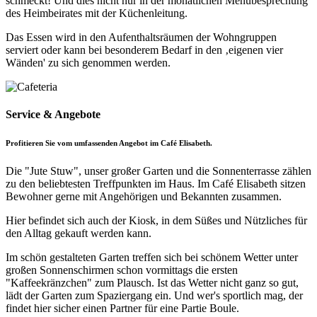
schmeckt! Und dies nicht nur in der monatlichen Menübesprechung
des Heimbeirates mit der Küchenleitung.
Das Essen wird in den Aufenthaltsräumen der Wohngruppen
serviert oder kann bei besonderem Bedarf in den ‚eigenen vier
Wänden' zu sich genommen werden.
Service & Angebote
Profitieren Sie vom umfassenden Angebot im Café Elisabeth.
Die "Jute Stuw", unser großer Garten und die Sonnenterrasse zählen
zu den beliebtesten Treffpunkten im Haus. Im Café Elisabeth sitzen
Bewohner gerne mit Angehörigen und Bekannten zusammen.
Hier befindet sich auch der Kiosk, in dem Süßes und Nützliches für
den Alltag gekauft werden kann.
Im schön gestalteten Garten treffen sich bei schönem Wetter unter
großen Sonnenschirmen schon vormittags die ersten
"Kaffeekränzchen" zum Plausch. Ist das Wetter nicht ganz so gut,
lädt der Garten zum Spaziergang ein. Und wer's sportlich mag, der
findet hier sicher einen Partner für eine Partie Boule.