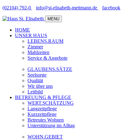
(02104) 792-0
info@st-elisabeth-mettmann.de
facebook
MENU
HOME
UNSER HAUS
LEBENS.RAUM
Zimmer
Mahlzeiten
Service & Angebote
GLAUBENS.SÄTZE
Seelsorge
Qualität
Wir über uns
Leitbild
BETREUUNG & PFLEGE
WERT.SCHÄTZUNG
Langzeitpflege
Kurzzeitpflege
Betreutes Wohnen
Unterstützung im Alltag
WOHN.GEBIET