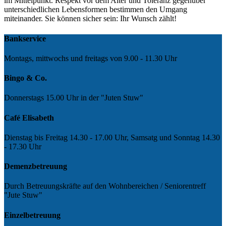
im Mittelpunkt. Respekt vor dem Alter und Toleranz gegenüber
unterschiedlichen Lebensformen bestimmen den Umgang
miteinander. Sie können sicher sein: Ihr Wunsch zählt!
Bankservice
Montags, mittwochs und freitags von 9.00 - 11.30 Uhr
Bingo & Co.
Donnerstags 15.00 Uhr in der "Juten Stuw"
Café Elisabeth
Dienstag bis Freitag 14.30 - 17.00 Uhr, Samsatg und Sonntag 14.30
- 17.30 Uhr
Demenzbetreuung
Durch Betreuungskräfte auf den Wohnbereichen / Seniorentreff
"Jute Stuw"
Einzelbetreuung